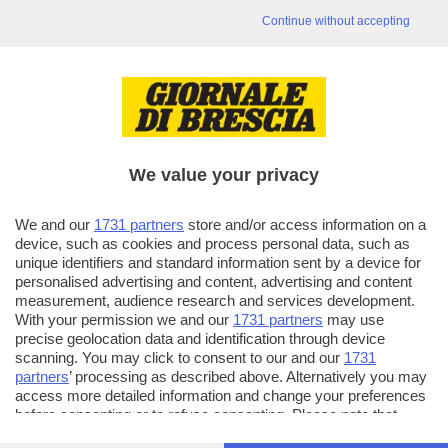
Continue without accepting
26 APR 2026
We value your privacy
CLASSIFICA
We and our
1731 partners
store and/or access information on a
device, such as cookies and process personal data, such as
unique identifiers and standard information sent by a device for
POS.
SQUADRA
PT
G
V
N
P
F
S
personalised advertising and content, advertising and content
measurement, audience research and services development.
55
1
22
17
4
1
50
12
Orobica
With your permission we and our
1731 partners
may use
precise geolocation data and identification through device
2
52
22
17
1
4
53
18
Sudtirol
scanning. You may click to consent to our and our
1731
partners
’ processing as described above. Alternatively you may
43
3
22
13
4
5
48
23
Pro Palazzolo
access more detailed information and change your preferences
before consenting or to refuse consenting. Please note that
39
some processing of your personal data may not require your
4
22
12
3
7
41
21
Chievo Verona